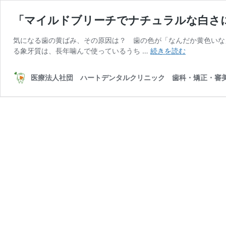
「マイルドブリーチでナチュラルな白さ
気になる歯の黄ばみ、その原因は？ 歯の色が「なんだか黄色いな
「マ
る象牙質は、長年噛んで使っているうち …
続きを読む
イ
ル
医療法人社団 ハートデンタルクリニック 歯科・矯正・審美
ド
ブ
リ
ー
チ
で
ナ
チ
ュ
ラ
ル
な
白
さ