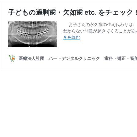
子どもの過剰歯・欠如歯 etc. をチェ
お子さんの永久歯の生え代わりは、
わからない問題が起きてくることがあ
子
きを読む
ど
も
の
医療法人社団 ハートデンタルクリニック 歯科・矯正・審美
過
剰
歯・
欠
如
歯
etc.
を
チ
ェ
ッ
ク！