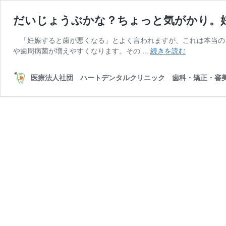
だいじょうぶかな？ちょっと気がかり。
「妊娠すると歯が悪くなる」とよく言われますが、これは本当の
だ
や歯周病菌が増えやすくなります。その …
続きを読む
い
じ
医療法人社団 ハートデンタルクリニック 歯科・矯正・審美
ょ
う
ぶ
か
な？
ち
ょ
っ
と
気
が
か
り。
妊