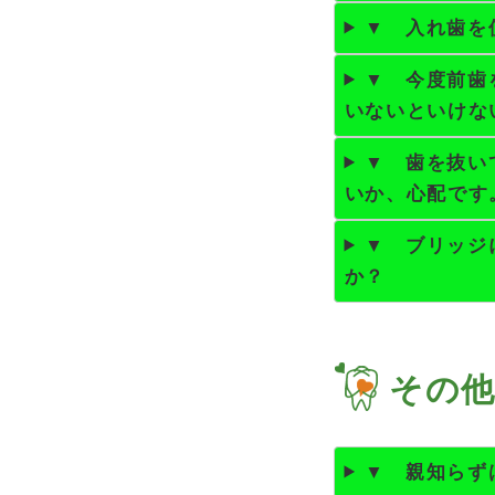
▼ 入れ歯を
▼ 今度前歯
いないといけな
▼ 歯を抜い
いか、心配です
▼ ブリッジ
か？
その
▼ 親知らず