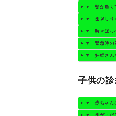
▼ 顎が痛く
▼ 歯ぎしり
▼ 時々ほっ
▼ 緊急時の
▼ 妊婦さん
子供の診
▼ 赤ちゃん
▼ 歯がまだ