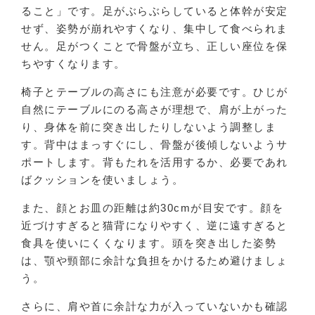
ること」です。足がぶらぶらしていると体幹が安定
せず、姿勢が崩れやすくなり、集中して食べられま
せん。足がつくことで骨盤が立ち、正しい座位を保
ちやすくなります。
椅子とテーブルの高さにも注意が必要です。ひじが
自然にテーブルにのる高さが理想で、肩が上がった
り、身体を前に突き出したりしないよう調整しま
す。背中はまっすぐにし、骨盤が後傾しないようサ
ポートします。背もたれを活用するか、必要であれ
ばクッションを使いましょう。
また、顔とお皿の距離は約30cmが目安です。顔を
近づけすぎると猫背になりやすく、逆に遠すぎると
食具を使いにくくなります。頭を突き出した姿勢
は、顎や頸部に余計な負担をかけるため避けましょ
う。
さらに、肩や首に余計な力が入っていないかも確認