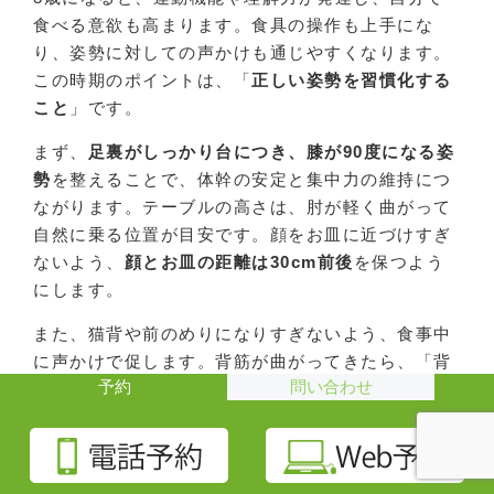
食べる意欲も高まります。食具の操作も上手にな
り、姿勢に対しての声かけも通じやすくなります。
この時期のポイントは、「
正しい姿勢を習慣化する
こと
」です。
まず、
足裏がしっかり台につき、膝が90度になる姿
勢
を整えることで、体幹の安定と集中力の維持につ
ながります。テーブルの高さは、肘が軽く曲がって
自然に乗る位置が目安です。顔をお皿に近づけすぎ
ないよう、
顔とお皿の距離は30cm前後
を保つよう
にします。
また、猫背や前のめりになりすぎないよう、食事中
に声かけで促します。背筋が曲がってきたら、「背
予約
問い合わせ
中、お山になってるかな？」などの優しい表現が効
果的です。
この時期は、姿勢の乱れが
口呼吸・歯列不正・偏咀
嚼
につながることがあるため、毎日の食事でしっか