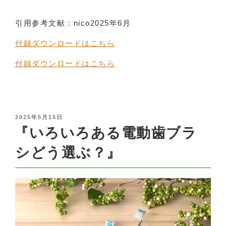
引用参考文献：nico2025年6月
付録ダウンロードはこちら
付録ダウンロードはこちら
POSTED
2025年5月15日
ON
『いろいろある電動歯ブラ
シどう選ぶ？』