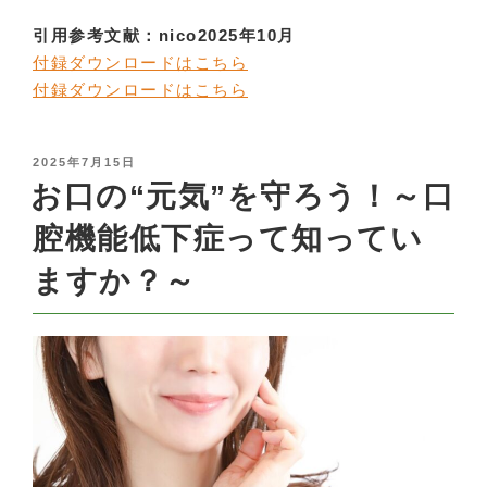
引用参考文献：nico2025年10月
付録ダウンロードはこちら
付録ダウンロードはこちら
POSTED
2025年7月15日
ON
お口の“元気”を守ろう！～口
腔機能低下症って知ってい
ますか？～