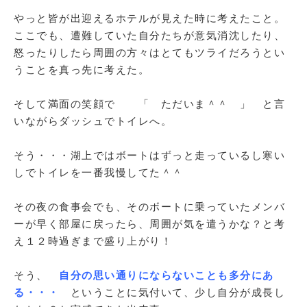
やっと皆が出迎えるホテルが見えた時に考えたこと。
ここでも、遭難していた自分たちが意気消沈したり、
怒ったりしたら周囲の方々はとてもツライだろうとい
うことを真っ先に考えた。
そして満面の笑顔で 「 ただいま＾＾ 」 と言
いながらダッシュでトイレへ。
そう・・・湖上ではボートはずっと走っているし寒い
しでトイレを一番我慢してた＾＾
その夜の食事会でも、そのボートに乗っていたメンバ
ーが早く部屋に戻ったら、周囲が気を遣うかな？と考
え１２時過ぎまで盛り上がり！
そう、
自分の思い通りにならないことも多分にあ
る・・・
ということに気付いて、少し自分が成長し