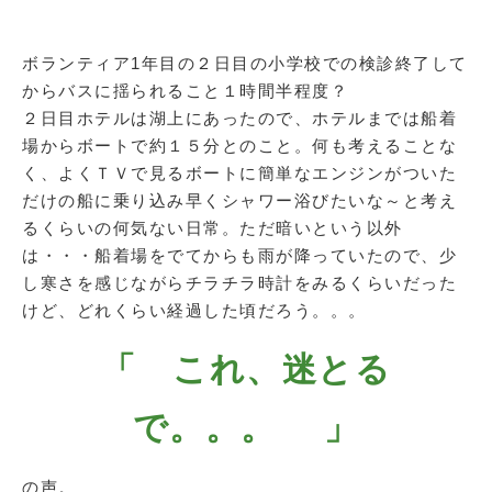
ボランティア1年目の２日目の小学校での検診終了して
からバスに揺られること１時間半程度？
２日目ホテルは湖上にあったので、ホテルまでは船着
場からボートで約１５分とのこと。何も考えることな
く、よくＴＶで見るボートに簡単なエンジンがついた
だけの船に乗り込み早くシャワー浴びたいな～と考え
るくらいの何気ない日常。ただ暗いという以外
は・・・船着場をでてからも雨が降っていたので、少
し寒さを感じながらチラチラ時計をみるくらいだった
けど、どれくらい経過した頃だろう。。。
「 これ、迷とる
で。。。 」
の声。