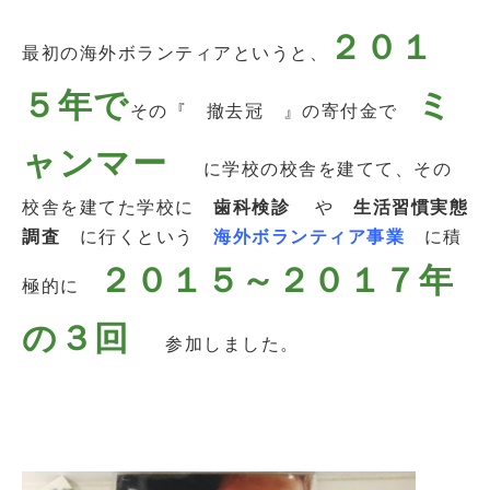
２０１
最初の海外ボランティアというと、
５年で
ミ
その『 撤去冠 』の寄付金で
ャンマー
に学校の校舎を建てて、その
校舎を建てた学校に
歯科検診
や
生活習慣実態
調査
に行くという
海外ボランティア事業
に積
２０１５～２０１７年
極的に
の３回
参加しました。