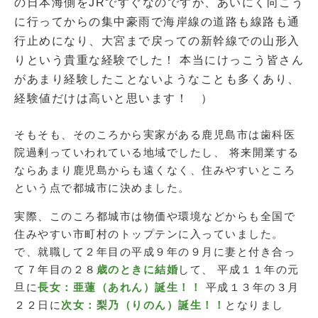
の日本海側をJRですぐなのですが、あいにく向こう
に行ってからの集中豪雨で海岸線の道路も線路も通
行止めになり、大宮まで戻っての新幹線での山形入
りという貴重な経験でした！ 本当にけっこう皆さん
があまり経験したことないようなことも多くあり、
経験値だけは高いと思います！ ）
そもそも、そのころから実家がある鹿児島市は歯科医
院過剰っていわれている地域でしたし、 将来開業する
ならあまり鹿児島からも遠くなく、住みやすいところ
という点で都城市に決めました。
実際、このころ都城市は物価や環境などからも全国で
住みやすい市町村のトップテンに入っていました。
で、就職して２年目の平成９年の９月に妻と付き合っ
て７年目の２８
歳のときに結婚
して、 平成１１年の元
旦に
長女：亜蓮（あれん）誕生！！
平成１３年の３月
２２日に
次女：梨乃（りのん）誕生！！
となりまし