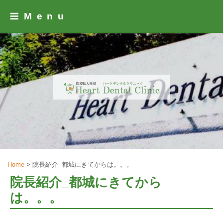
Skip
Menu
to
content
Home
>
院長紹介_都城にきてからは。。。
院長紹介_都城にきてから
は。。。