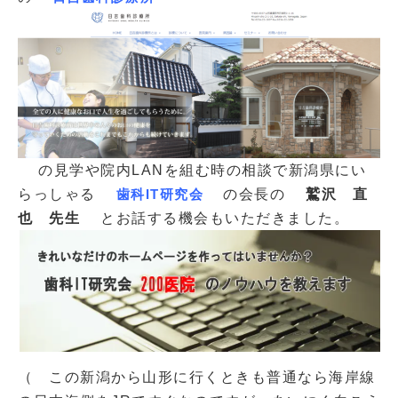
の見学や院内LANを組む時の相談で新潟県にい
らっしゃる
歯科IT研究会
の会長の
鷲沢 直
也 先生
とお話する機会もいただきました。
（ この新潟から山形に行くときも普通なら海岸線