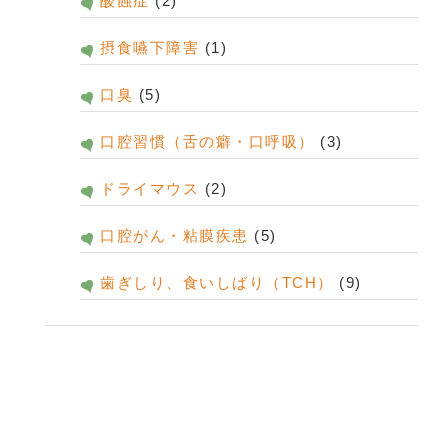
酸蝕症
(2)
摂食嚥下障害
(1)
口臭
(5)
口腔習慣（舌の癖・口呼吸）
(3)
ドライマウス
(2)
口腔がん・粘膜疾患
(5)
歯ぎしり、食いしばり（TCH）
(9)