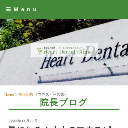
Skip
Menu
to
content
Home
>
矯正治療
>
マウスピース矯正
院長ブログ
POSTED
2023年11月21日
ON