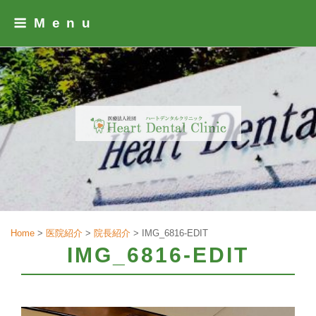
Skip
Menu
to
content
Home
>
医院紹介
>
院長紹介
>
IMG_6816-EDIT
IMG_6816-EDIT