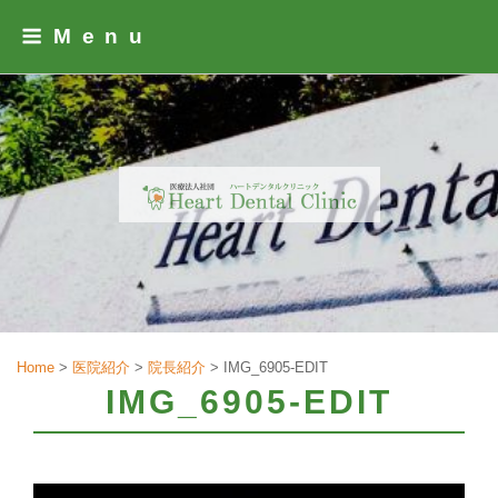
Skip
Menu
to
content
Home
>
医院紹介
>
院長紹介
>
IMG_6905-EDIT
IMG_6905-EDIT