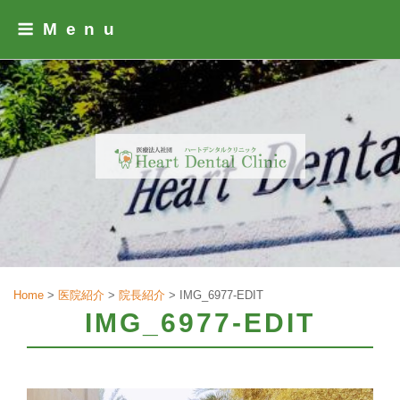
Skip
Menu
to
content
Home
>
医院紹介
>
院長紹介
>
IMG_6977-EDIT
IMG_6977-EDIT