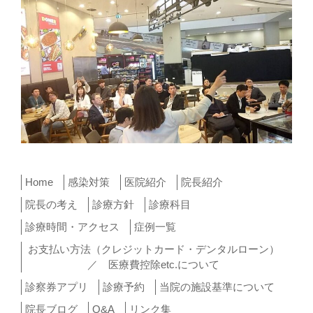
Home
感染対策
医院紹介
院長紹介
院長の考え
診療方針
診療科目
診療時間・アクセス
症例一覧
お支払い方法（クレジットカード・デンタルローン）
／ 医療費控除etc.について
診察券アプリ
診療予約
当院の施設基準について
院長ブログ
Q&A
リンク集