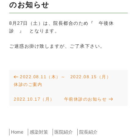
のお知らせ
8月27日（土）は、院長都合のため『 午後休
診 』 となります。
ご迷惑お掛け致しますが、ご了承下さい。
投
Previous
2022.08.11（木）～ 2022.08.15（月）
稿
Post
休診のご案内
ナ
Next
2022.10.17（月） 午前休診のお知らせ
ビ
Post
ゲ
ー
Home
感染対策
医院紹介
院長紹介
シ