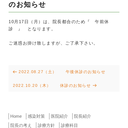
のお知らせ
10月17日（月）は、院長都合のため『 午前休
診 』 となります。
ご迷惑お掛け致しますが、ご了承下さい。
投
Previous
2022.08.27（土） 午後休診のお知らせ
稿
Post
Next
2022.10.20（木） 休診のお知らせ
ナ
Post
ビ
ゲ
ー
Home
感染対策
医院紹介
院長紹介
シ
院長の考え
診療方針
診療科目