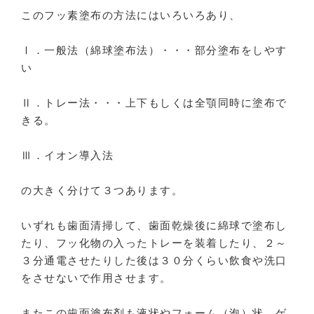
このフッ素塗布の方法にはいろいろあり、
Ⅰ．一般法（綿球塗布法）・・・部分塗布をしやす
い
Ⅱ．トレー法・・・上下もしくは全顎同時に塗布で
きる。
Ⅲ．イオン導入法
の大きく分けて３つあります。
いずれも歯面清掃して、歯面乾燥後に綿球で塗布し
たり、フッ化物の入ったトレーを装着したり、２～
３分通電させたりした後は３０分くらい飲食や洗口
をさせないで作用させます。
またこの歯面塗布剤も液状やフォーム（泡）状、ゲ