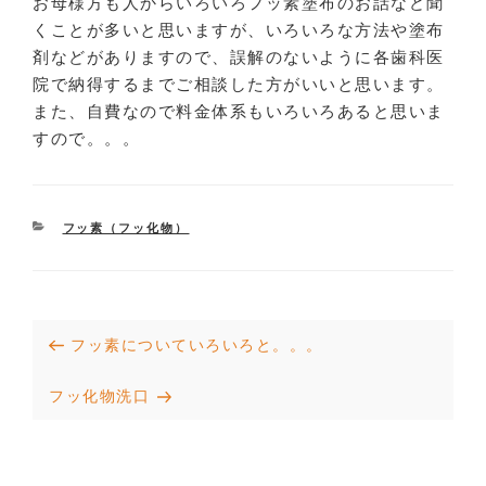
お母様方も人からいろいろフッ素塗布のお話など聞
くことが多いと思いますが、いろいろな方法や塗布
剤などがありますので、誤解のないように各歯科医
院で納得するまでご相談した方がいいと思います。
また、自費なので料金体系もいろいろあると思いま
すので。。。
CATEGORIES
フッ素（フッ化物）
投
Previous
フッ素についていろいろと。。。
稿
Post
Next
フッ化物洗口
ナ
Post
ビ
ゲ