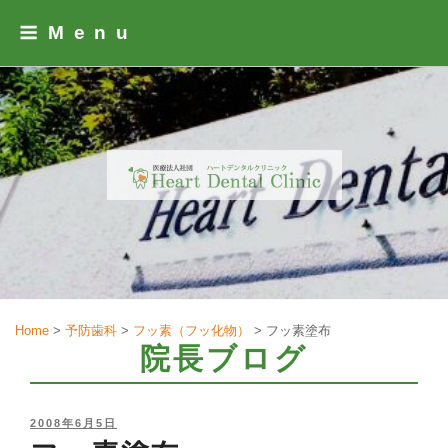
Skip
Menu
to
content
Home
>
予防歯科
>
フッ素（フッ化物）
>
フッ素塗布
院長ブログ
POSTED
2008年6月5日
ON