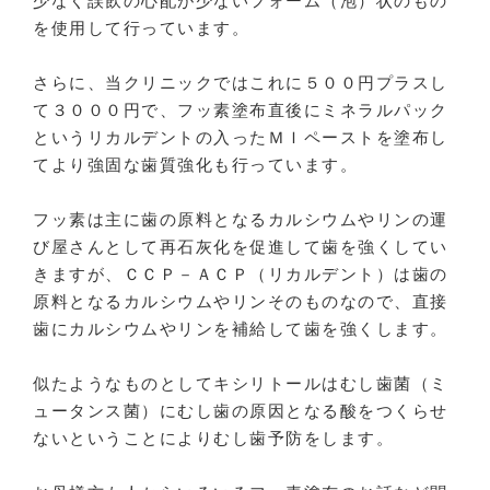
少なく誤飲の心配が少ないフォーム（泡）状のもの
を使用して行っています。
さらに、当クリニックではこれに５００円プラスし
て３０００円で、フッ素塗布直後にミネラルパック
というリカルデントの入ったＭＩペーストを塗布し
てより強固な歯質強化も行っています。
フッ素は主に歯の原料となるカルシウムやリンの運
び屋さんとして再石灰化を促進して歯を強くしてい
きますが、ＣＣＰ－ＡＣＰ（リカルデント）は歯の
原料となるカルシウムやリンそのものなので、直接
歯にカルシウムやリンを補給して歯を強くします。
似たようなものとしてキシリトールはむし歯菌（ミ
ュータンス菌）にむし歯の原因となる酸をつくらせ
ないということによりむし歯予防をします。