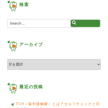
検索
ー
シ
ョ
Search
Search
for:
ン
アーカイブ
ア
ー
カ
イ
ブ
最近の投稿
TCH（歯列接触癖）とは？セルフチェックと日