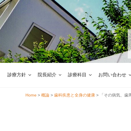
Skip
to
content
診療方針
院長紹介
診療科目
お問い合わせ
Home
>
概論
>
歯科疾患と全身の健康
>
「その病気、歯