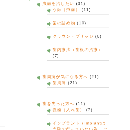
虫歯を治したい
(31)
う蝕（虫歯）
(11)
歯の詰め物
(10)
クラウン・ブリッジ
(8)
歯内療法（歯根の治療）
(7)
歯周病が気になる方へ
(21)
歯周病
(21)
歯を失った方へ
(11)
義歯（入れ歯）
(7)
インプラント（implantは
当院で行っていない為、ご