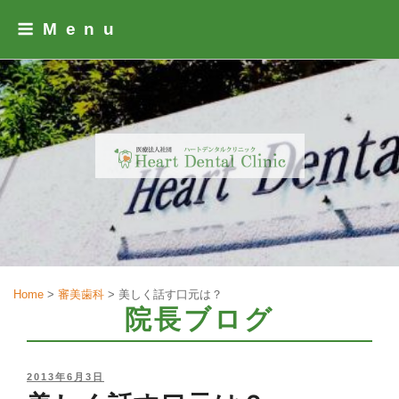
Skip
Menu
to
content
Home
>
審美歯科
>
美しく話す口元は？
院長ブログ
POSTED
2013年6月3日
ON