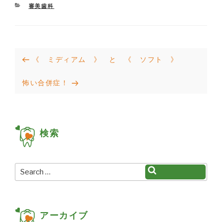
CATEGORIES
審美歯科
投
Previous
《 ミディアム 》 と 《 ソフト 》
稿
Post
Next
怖い合併症！
ナ
Post
ビ
ゲ
検索
ー
シ
ョ
Search
Search
for:
ン
アーカイブ