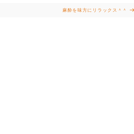
Next
麻酔を味方にリラックス＾＾
Post