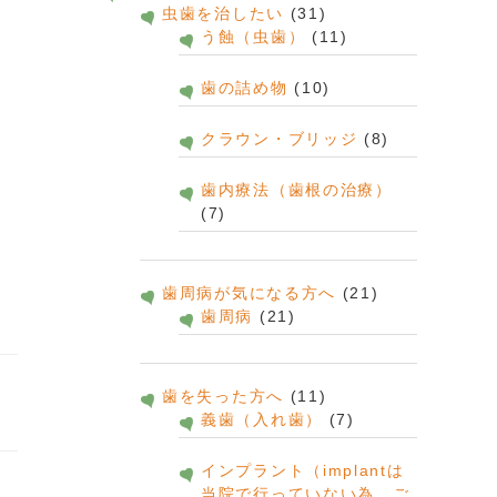
虫歯を治したい
(31)
う蝕（虫歯）
(11)
歯の詰め物
(10)
クラウン・ブリッジ
(8)
歯内療法（歯根の治療）
(7)
歯周病が気になる方へ
(21)
歯周病
(21)
歯を失った方へ
(11)
義歯（入れ歯）
(7)
インプラント（implantは
当院で行っていない為、ご