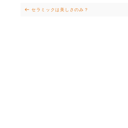
投
Previous
セラミックは美しさのみ？
Post
稿
ナ
ビ
ゲ
ー
シ
ョ
ン