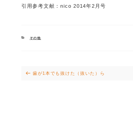
引用参考文献：nico 2014年2月号
CATEGORIES
その他
投
Previous
歯が1本でも抜けた（抜いた）ら
Post
稿
ナ
ビ
ゲ