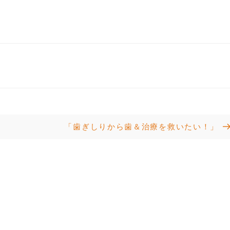
Next
「歯ぎしりから歯＆治療を救いたい！」
Post