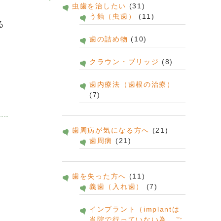
虫歯を治したい
(31)
う蝕（虫歯）
(11)
る
歯の詰め物
(10)
クラウン・ブリッジ
(8)
歯内療法（歯根の治療）
(7)
歯周病が気になる方へ
(21)
歯周病
(21)
歯を失った方へ
(11)
義歯（入れ歯）
(7)
インプラント（implantは
当院で行っていない為、ご