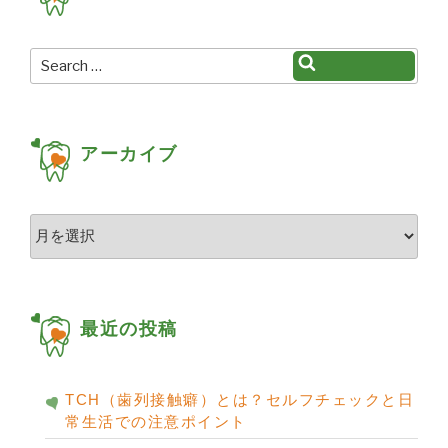
シ
ョ
Search
Search
for:
ン
アーカイブ
ア
ー
カ
イ
ブ
最近の投稿
TCH（歯列接触癖）とは？セルフチェックと日
常生活での注意ポイント