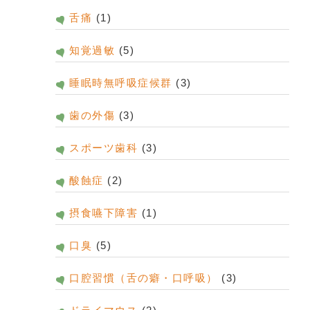
舌痛
(1)
知覚過敏
(5)
睡眠時無呼吸症候群
(3)
歯の外傷
(3)
スポーツ歯科
(3)
酸蝕症
(2)
摂食嚥下障害
(1)
口臭
(5)
口腔習慣（舌の癖・口呼吸）
(3)