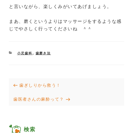
と言いながら、楽しくみがいてあげましょう。
まあ、磨くというよりはマッサージをするような感
じでやさしく行ってくださいね ＾＾
CATEGORIES
小児歯科
,
歯磨き法
投
Previous
歯ぎしりから救う！
稿
Post
Next
歯医者さんの麻酔って？
ナ
Post
ビ
ゲ
検索
ー