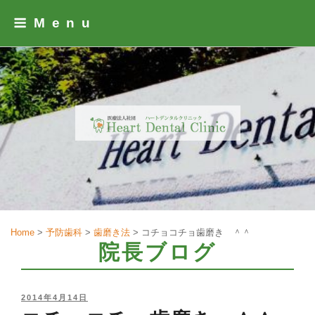
Skip
Menu
to
content
Home
>
予防歯科
>
歯磨き法
>
コチョコチョ歯磨き ＾＾
院長ブログ
POSTED
2014年4月14日
ON