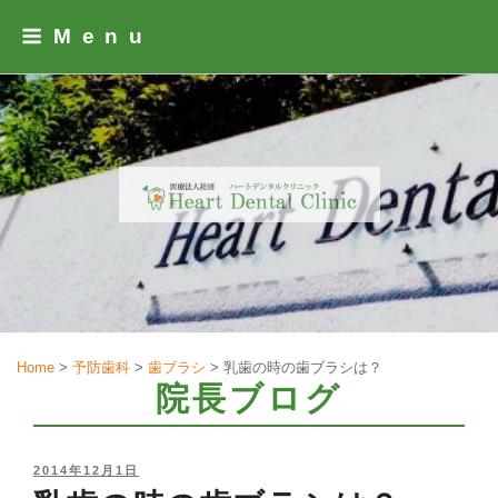
Skip
Menu
to
content
Home
>
予防歯科
>
歯ブラシ
>
乳歯の時の歯ブラシは？
院長ブログ
POSTED
2014年12月1日
ON