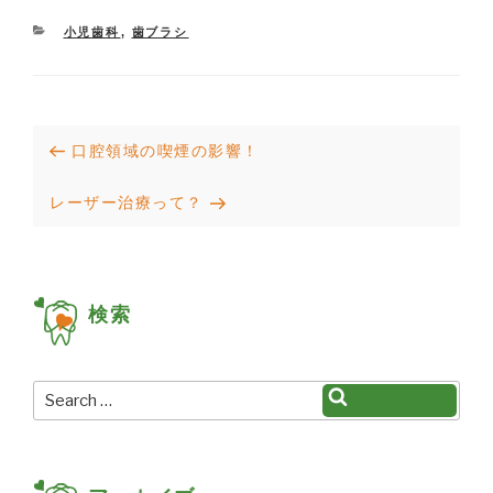
CATEGORIES
小児歯科
,
歯ブラシ
投
Previous
口腔領域の喫煙の影響！
稿
Post
Next
レーザー治療って？
ナ
Post
ビ
ゲ
検索
ー
シ
ョ
Search
Search
for:
ン