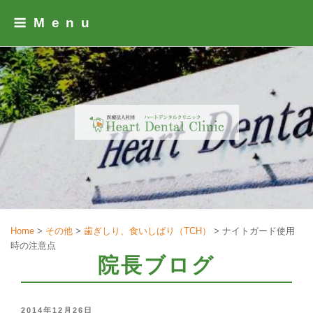
Skip
Menu
to
content
Home
>
その他
>
歯ぎしり、食いしばり（TCH）
>
ナイトガード使用
時の注意点
院長ブログ
POSTED
2014年12月26日