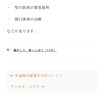
・ 顎の筋肉の緊張緩和
・ 開口障害の治療
などがあります。
CATEGORIES
歯ぎしり、食いしばり（TCH）
投
Previous
乳歯期の歯磨きのポイント！
稿
Post
Next
デンタル・エステ
ナ
Post
ビ
ゲ