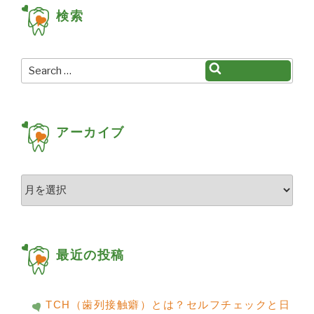
検索
ー
シ
ョ
Search
Search
for:
ン
アーカイブ
ア
ー
カ
イ
ブ
最近の投稿
TCH（歯列接触癖）とは？セルフチェックと日