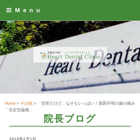
Skip
Menu
to
content
Home
>
その他
>
「切実だけど、なぞもいっぱい！原因不明の歯の痛み
「非定型歯痛」
院長ブログ
POSTED
2016年2月1日