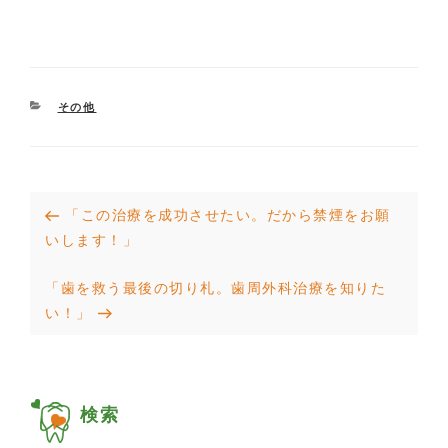
CATEGORIES
その他
投
Previous
「この治療を成功させたい。だから禁煙をお願
稿
Post
いします！」
ナ
Next
「歯を救う最後の切り札。歯周外科治療を知りた
ビ
Post
い！」
ゲ
ー
シ
検索
ョ