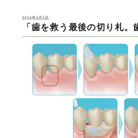
POSTED
2016年3月1日
ON
「歯を救う最後の切り札。