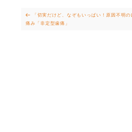
投
Previous
「切実だけど、なぞもいっぱい！原因不明の
Post
痛み「非定型歯痛」
稿
ナ
ビ
ゲ
ー
シ
ョ
ン