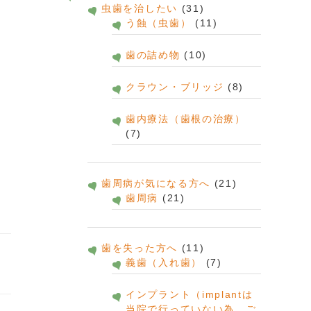
虫歯を治したい
(31)
う蝕（虫歯）
(11)
歯の詰め物
(10)
クラウン・ブリッジ
(8)
歯内療法（歯根の治療）
(7)
歯周病が気になる方へ
(21)
歯周病
(21)
歯を失った方へ
(11)
義歯（入れ歯）
(7)
インプラント（implantは
当院で行っていない為、ご