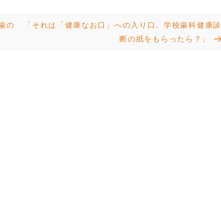
Next
歯の
「それは「健康なお口」への入り口。学校歯科健康
Post
断の紙をもらったら？」