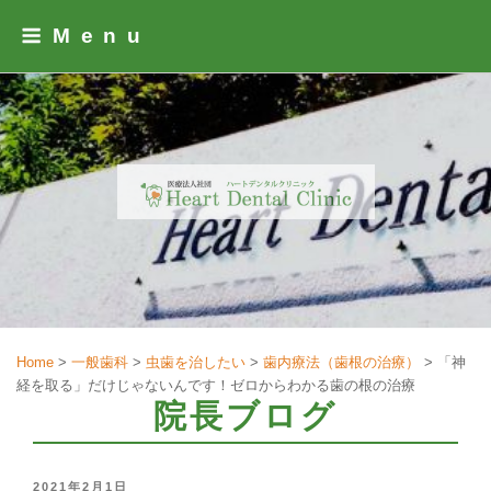
Skip
Menu
to
content
Home
>
一般歯科
>
虫歯を治したい
>
歯内療法（歯根の治療）
>
「神
経を取る」だけじゃないんです！ゼロからわかる歯の根の治療
院長ブログ
POSTED
2021年2月1日