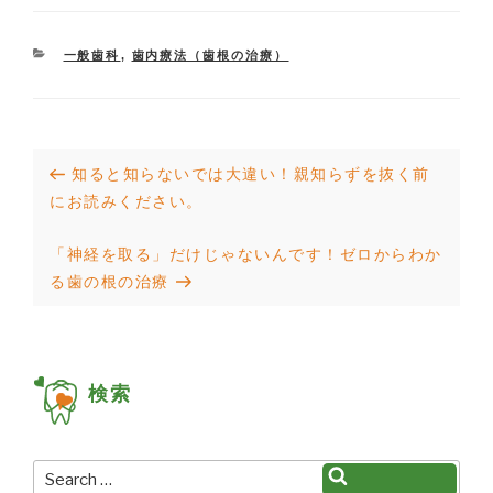
CATEGORIES
一般歯科
,
歯内療法（歯根の治療）
投
Previous
知ると知らないでは大違い！親知らずを抜く前
稿
Post
にお読みください。
ナ
Next
「神経を取る」だけじゃないんです！ゼロからわか
ビ
Post
る歯の根の治療
ゲ
ー
シ
検索
ョ
ン
Search
Search