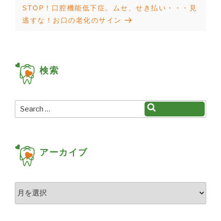
ナ
Next
STOP！口腔機能低下症。ムセ、せき払い・・・見
ビ
Post
逃すな！お口の老化のサイン
ゲ
ー
シ
検索
ョ
ン
Search
Search
for:
アーカイブ
ア
ー
カ