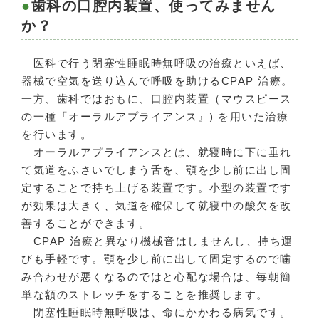
歯科の口腔内装置、使ってみません
か？
医科で行う閉塞性睡眠時無呼吸の治療といえば、
器械で空気を送り込んで呼吸を助けるCPAP 治療。
一方、歯科ではおもに、口腔内装置（マウスピース
の一種「オーラルアプライアンス』) を用いた治療
を行います。
オーラルアプライアンスとは、就寝時に下に垂れ
て気道をふさいでしまう舌を、顎を少し前に出し固
定することで持ち上げる装置です。小型の装置です
が効果は大きく、気道を確保して就寝中の酸欠を改
善することができます。
CPAP 治療と異なり機械音はしませんし、持ち運
びも手軽です。顎を少し前に出して固定するので噛
み合わせが悪くなるのではと心配な場合は、毎朝簡
単な額のストレッチをすることを推奨します。
閉塞性睡眠時無呼吸は、命にかかわる病気です。