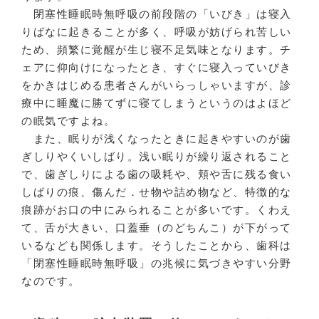
閉塞性睡眠時無呼吸の前段階の「いびき」は寝入
りばなに起きることが多く、呼吸が妨げられ苦しい
ため、頻繁に覚醒が生じ寝不足気味となります。チ
ェアに仰向けになったとき、すぐに寝入っていびき
をかきはじめる患者さんがいらっしゃいますが、診
療中に睡魔に勝てずに寝てしまうというのはよほど
の眠気ですよね。
また、眠りが浅くなったときに起きやすいのが歯
ぎしりやくいしばり。浅い眠りが繰り返されること
で、歯ぎしりによる歯の吸耗や、頬や舌に残る食い
しばりの痕、傷んだ．せ物や詰め物など、特徴的な
痕跡がお口の中にみられることが多いです。くわえ
て、舌が大きい、口蓋垂（のどちんこ）が下がって
いるなども関係します。そうしたことから、歯科は
「閉塞性睡眠時無呼吸」の兆候に気づきやすい分野
なのです。