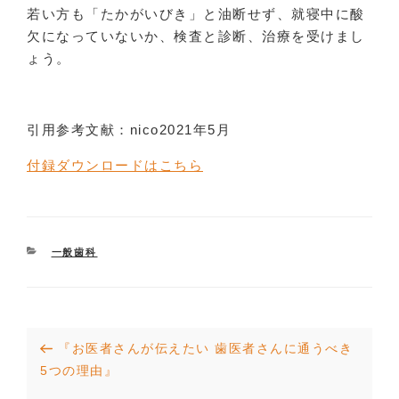
若い方も「たかがいびき」と油断せず、就寝中に酸
欠になっていないか、検査と診断、治療を受けまし
ょう。
引用参考文献：nico2021年5月
付録ダウンロードはこちら
CATEGORIES
一般歯科
投
Previous
『お医者さんが伝えたい 歯医者さんに通うべき
稿
Post
5つの理由』