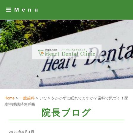
Skip
Menu
to
content
Home
>
一般歯科
>
いびきをかかずに眠れてますか？歯科で気づく！閉
塞性睡眠時無呼吸
院長ブログ
POSTED
2021年5月1日