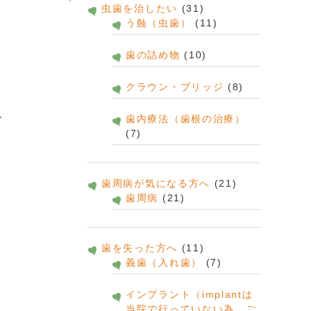
虫歯を治したい
(31)
う蝕（虫歯）
(11)
歯の詰め物
(10)
。
クラウン・ブリッジ
(8)
歯内療法（歯根の治療）
て
(7)
歯周病が気になる方へ
(21)
歯周病
(21)
歯を失った方へ
(11)
義歯（入れ歯）
(7)
インプラント（implantは
当院で行っていない為、ご