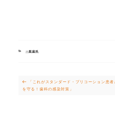
CATEGORIES
一般歯科
投
Previous
「これがスタンダード・プリコーション患者
Post
を守る！歯科の感染対策」
稿
ナ