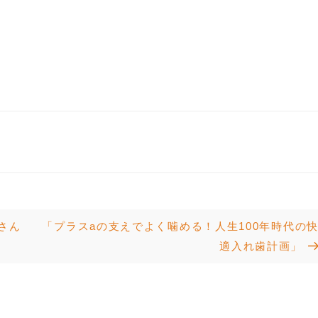
Next
さん
「プラスaの支えでよく噛める！人生100年時代の
Post
適入れ歯計画」