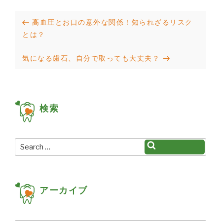
投
Previous
高血圧とお口の意外な関係！知られざるリスク
稿
Post
とは？
ナ
Next
気になる歯石、自分で取っても大丈夫？
ビ
Post
ゲ
ー
検索
シ
ョ
Search
Search
ン
for:
アーカイブ