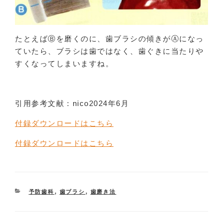
たとえばⒷを磨くのに、歯ブラシの傾きがⒶになっ
ていたら、ブラシは歯ではなく、歯ぐきに当たりや
すくなってしまいますね。
引用参考文献：nico2024年6月
付録ダウンロードはこちら
付録ダウンロードはこちら
CATEGORIES
予防歯科
,
歯ブラシ
,
歯磨き法