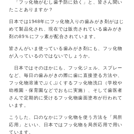
「フッ化物がむし歯予防に効く」と、皆さん聞い
たことありますか？
日本では1948年にフッ化物入りの歯みがき剤がはじ
めて製品化され、現在では販売されている歯みがき
剤の89％にフッ素が配合されています。
皆さんがいま使っている歯みがき剤にも、フッ化物
が入っているのではないでしょうか。
日本ではそのほかにも、フッ化ジェル、スプレー
など、毎日の歯みがきの際に歯に直接塗る方法や、
フッ化物溶液でぶくぶくするフッ化物洗口（学校や
幼稚園・保育園などでおもに実施）、そして歯医者
さんで定期的に受けるフッ化物歯面塗布が行われて
います。
こうした、口のなかにフッ化物を使う方法を「局所
応用」といい、日本ではフッ化物を局所応用で用い
ています。