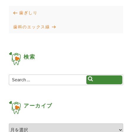
投
Previous
歯ぎしり
稿
Post
Next
歯科のエックス線
ナ
Post
ビ
ゲ
検索
ー
シ
ョ
Search
Search
for:
ン
アーカイブ
ア