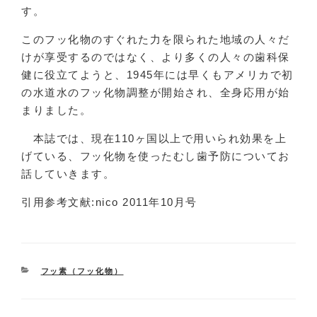
す。
このフッ化物のすぐれた力を限られた地域の人々だ
けが享受するのではなく、より多くの人々の歯科保
健に役立てようと、1945年には早くもアメリカで初
の水道水のフッ化物調整が開始され、全身応用が始
まりました。
本誌では、現在110ヶ国以上で用いられ効果を上
げている、フッ化物を使ったむし歯予防についてお
話していきます。
引用参考文献:nico 2011年10月号
CATEGORIES
フッ素（フッ化物）