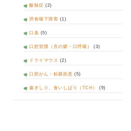
酸蝕症
(2)
摂食嚥下障害
(1)
口臭
(5)
口腔習慣（舌の癖・口呼吸）
(3)
ドライマウス
(2)
口腔がん・粘膜疾患
(5)
歯ぎしり、食いしばり（TCH）
(9)