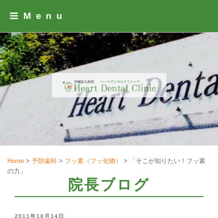
Skip
Menu
to
content
Home
>
予防歯科
>
フッ素（フッ化物）
>
「そこが知りたい！フッ素
の力」
院長ブログ
POSTED
2011年10月14日