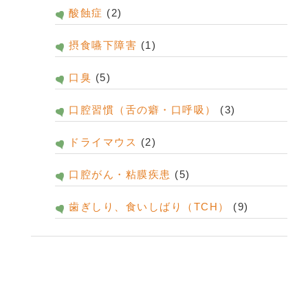
酸蝕症
(2)
摂食嚥下障害
(1)
口臭
(5)
口腔習慣（舌の癖・口呼吸）
(3)
ドライマウス
(2)
口腔がん・粘膜疾患
(5)
歯ぎしり、食いしばり（TCH）
(9)