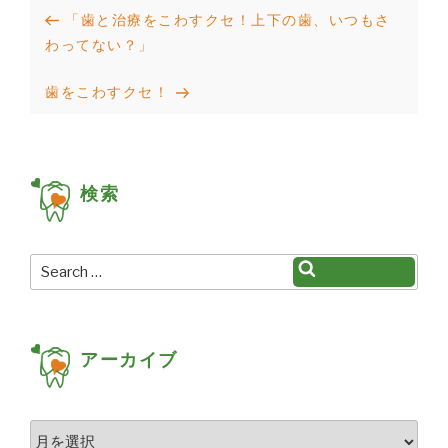
投
Previous
「歯と治療をこわすクセ！上下の歯、いつもさ
稿
Post
わってない？」
ナ
Next
歯をこわすクセ！
ビ
Post
ゲ
ー
検索
シ
ョ
Search
Search
ン
for:
アーカイブ
ア