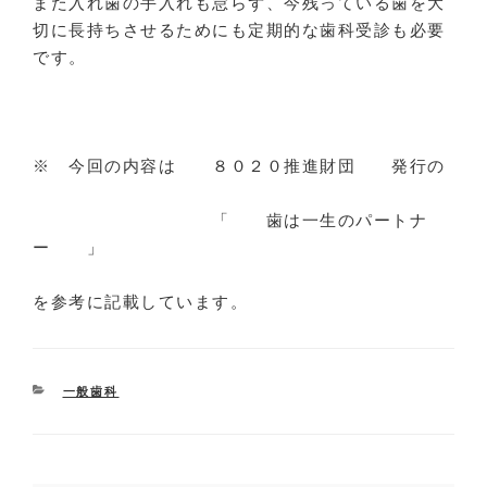
また入れ歯の手入れも怠らず、今残っている歯を大
切に長持ちさせるためにも定期的な歯科受診も必要
です。
※ 今回の内容は ８０２０推進財団 発行の
「 歯は一生のパートナ
ー 」
を参考に記載しています。
CATEGORIES
一般歯科