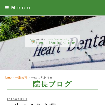
Skip
Menu
to
content
Home
>
一般歯科
>
一生つきあう歯
院長ブログ
POSTED
2013年3月1日
ON