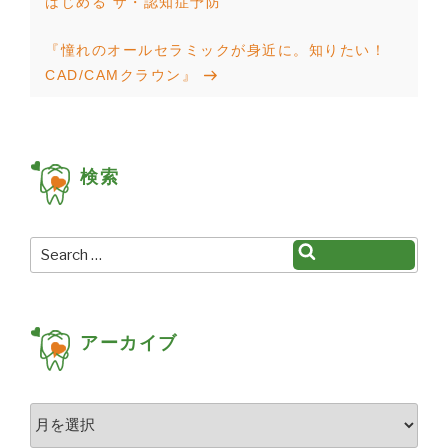
稿
Post
はじめる ザ・認知症予防
ナ
Next
『憧れのオールセラミックが身近に。知りたい！
ビ
Post
CAD/CAMクラウン』
ゲ
ー
シ
検索
ョ
ン
Search
Search
for:
アーカイブ
ア
ー