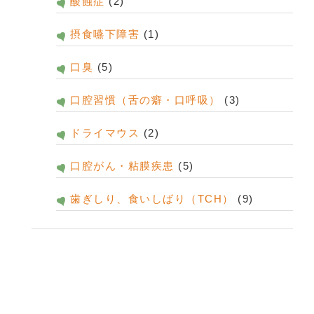
酸蝕症
(2)
摂食嚥下障害
(1)
口臭
(5)
口腔習慣（舌の癖・口呼吸）
(3)
ドライマウス
(2)
口腔がん・粘膜疾患
(5)
歯ぎしり、食いしばり（TCH）
(9)