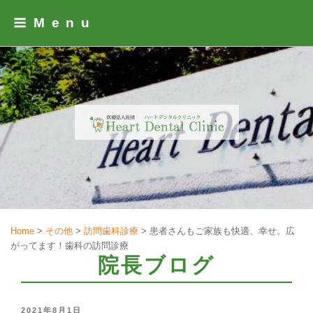
Skip
Menu
to
content
Home
>
その他
>
訪問歯科診療
>
患者さんもご家族も快適、幸せ。広
がってます！歯科の訪問診療
院長ブログ
POSTED
2021年8月1日