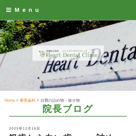
Skip
Menu
to
content
Home
>
審美歯科
>
自費の詰め物・被せ物
院長ブログ
POSTED
2025年12月16日
ON