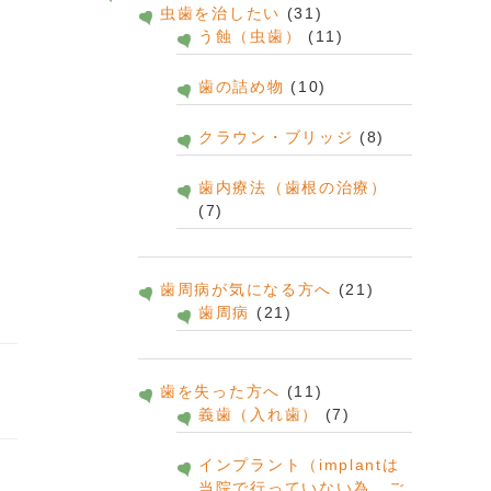
虫歯を治したい
(31)
う蝕（虫歯）
(11)
歯の詰め物
(10)
クラウン・ブリッジ
(8)
歯内療法（歯根の治療）
(7)
歯周病が気になる方へ
(21)
歯周病
(21)
歯を失った方へ
(11)
義歯（入れ歯）
(7)
インプラント（implantは
当院で行っていない為、ご