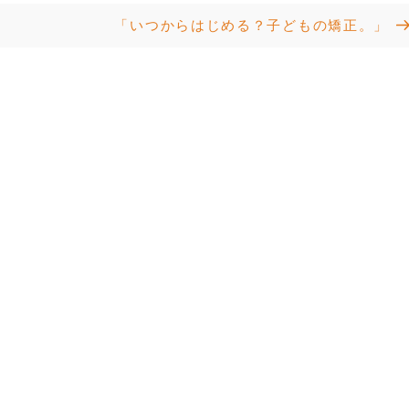
Next
「いつからはじめる？子どもの矯正。」
Post