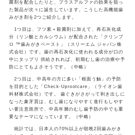
菌剤を配合したりと、プラスアルファの効果を狙っ
た製品が次々に誕生しています。こうした高機能歯
みがき剤を2つご紹介します。
1つ目は、フツ素＋殺菌剤に加えて、再石灰化成
分（リン酸とカルシウム）が配合された「クリンプ
ロ ™歯みがきペースト」（スリーエム ジャパン株
式会社）です。歯の再石灰化に使われる成分が口の
中にタップリ 供給されれば、初期むし歯の治療や予
防にとてもよさそうです。（中略）
2つ目は、中高年の方に多い「根面う触」の予防
を目的とした「Check-Uprootcare」（ライオン歯
科材株式会社）です。 歯ぐきがさがって剥き出しに
なった象牙質は、むし歯になりやすく進行もしやす
い要注意箇所で、中高年層のむし歯予防の中でも重
要なテーマになっています。（中略）
統計では、日本人の70%以上が朝晩2回歯みがき