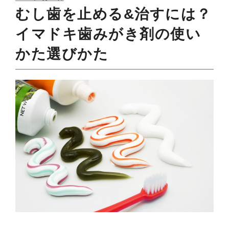
ON
むし歯を止める&治すには？
イマドキ歯みがき剤の使い
かた選びかた