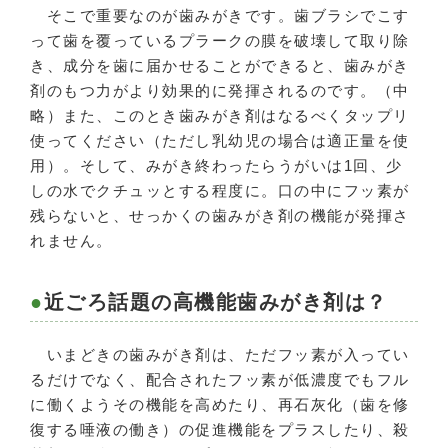
そこで重要なのが歯みがきです。歯ブラシでこす
って歯を覆っているプラークの膜を破壊して取り除
き、成分を歯に届かせることができると、歯みがき
剤のもつ力がより効果的に発揮されるのです。（中
略）また、このとき歯みがき剤はなるべくタップリ
使ってください（ただし乳幼児の場合は適正量を使
用）。そして、みがき終わったらうがいは1回、少
しの水でクチュッとする程度に。口の中にフッ素が
残らないと、せっかくの歯みがき剤の機能が発揮さ
れません。
近ごろ話題の高機能歯みがき剤は？
いまどきの歯みがき剤は、ただフッ素が入ってい
るだけでなく、配合されたフッ素が低濃度でもフル
に働くようその機能を高めたり、再石灰化（歯を修
復する唾液の働き）の促進機能をプラスしたり、殺