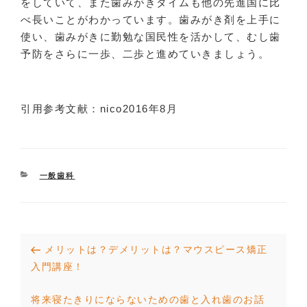
をしていて、また歯みがきタイムも他の先進国に比
べ長いことがわかっています。歯みがき剤を上手に
使い、歯みがきに勤勉な国民性を活かして、むし歯
予防をさらに一歩、二歩と進めていきましょう。
引用参考文献：nico2016年8月
CATEGORIES
一般歯科
投
Previous
メリットは？デメリットは？マウスピース矯正
稿
Post
入門講座！
ナ
Next
将来寝たきりにならないための歯と入れ歯のお話