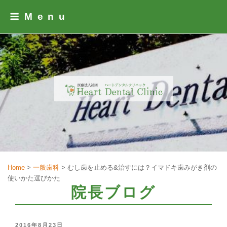
Skip
Menu
to
content
Home
>
一般歯科
>
むし歯を止める&治すには？イマドキ歯みがき剤の
使いかた選びかた
院長ブログ
POSTED
2016年8月23日