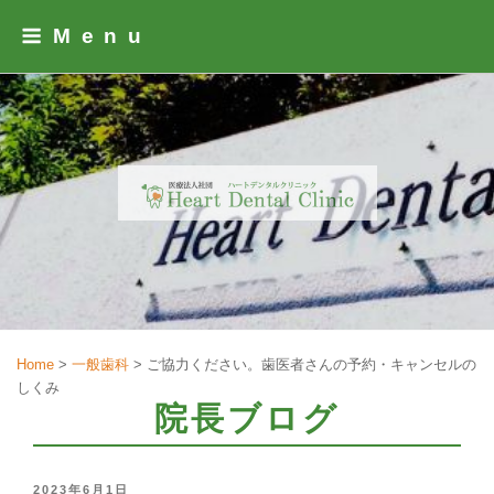
Skip
Menu
to
content
Home
>
一般歯科
>
ご協力ください。歯医者さんの予約・キャンセルの
しくみ
院長ブログ
POSTED
2023年6月1日