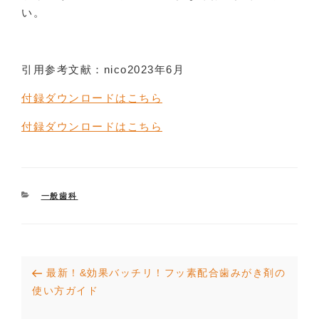
い。
引用参考文献：nico2023年6月
付録ダウンロードはこちら
付録ダウンロードはこちら
CATEGORIES
一般歯科
投
Previous
最新！&効果バッチリ！フッ素配合歯みがき剤の
稿
Post
使い方ガイド
ナ