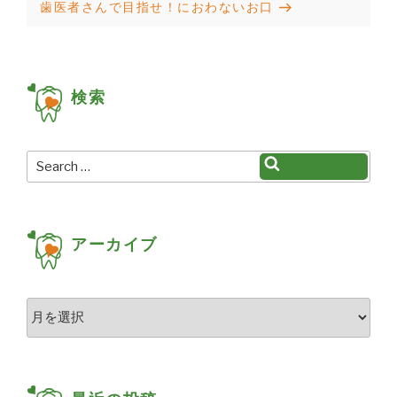
Next
歯医者さんで目指せ！におわないお口
ビ
Post
ゲ
ー
検索
シ
ョ
Search
Search
ン
for:
アーカイブ
ア
ー
カ
イ
ブ