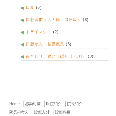
口臭
(5)
口腔習慣（舌の癖・口呼吸）
(3)
ドライマウス
(2)
口腔がん・粘膜疾患
(5)
歯ぎしり、食いしばり（TCH）
(9)
Home
感染対策
医院紹介
院長紹介
院長の考え
診療方針
診療科目