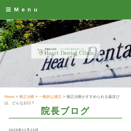
Skip
Menu
to
content
Home
>
矯正治療
>
一般的な矯正
>
矯正治療がすすめられる歯並び
は、どんなお口？
院長ブログ
POSTED
2025年11月15日