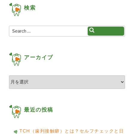
ー
検索
シ
ョ
Search
Search
ン
for:
アーカイブ
ア
ー
カ
イ
ブ
最近の投稿
TCH（歯列接触癖）とは？セルフチェックと日