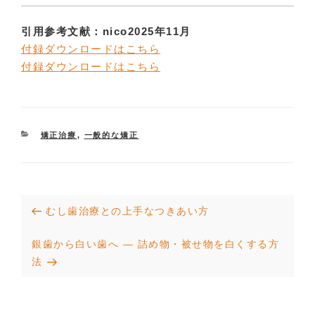
引用参考文献：nico2025年11月
付録ダウンロードはこちら
付録ダウンロードはこちら
CATEGORIES
矯正治療
,
一般的な矯正
投
Previous
むし歯治療との上手なつきあい方
稿
Post
Next
銀歯から白い歯へ ― 詰め物・被せ物を白くする方
ナ
Post
法
ビ
ゲ