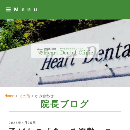
Skip
Menu
to
content
Home
>
その他
>
かみ合わせ
院長ブログ
POSTED
2025年4月15日
ON