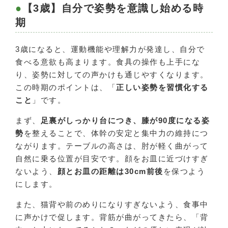
【3歳】自分で姿勢を意識し始める時
期
3歳になると、運動機能や理解力が発達し、自分で
食べる意欲も高まります。食具の操作も上手にな
り、姿勢に対しての声かけも通じやすくなります。
この時期のポイントは、「
正しい姿勢を習慣化する
こと
」です。
まず、
足裏がしっかり台につき、膝が90度になる姿
勢
を整えることで、体幹の安定と集中力の維持につ
ながります。テーブルの高さは、肘が軽く曲がって
自然に乗る位置が目安です。顔をお皿に近づけすぎ
ないよう、
顔とお皿の距離は30cm前後
を保つよう
にします。
また、猫背や前のめりになりすぎないよう、食事中
に声かけで促します。背筋が曲がってきたら、「背