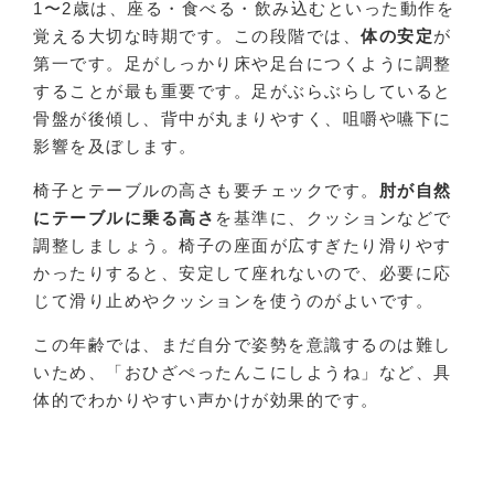
1〜2歳は、座る・食べる・飲み込むといった動作を
覚える大切な時期です。この段階では、
体の安定
が
第一です。足がしっかり床や足台につくように調整
することが最も重要です。足がぶらぶらしていると
骨盤が後傾し、背中が丸まりやすく、咀嚼や嚥下に
影響を及ぼします。
椅子とテーブルの高さも要チェックです。
肘が自然
にテーブルに乗る高さ
を基準に、クッションなどで
調整しましょう。椅子の座面が広すぎたり滑りやす
かったりすると、安定して座れないので、必要に応
じて滑り止めやクッションを使うのがよいです。
この年齢では、まだ自分で姿勢を意識するのは難し
いため、「おひざぺったんこにしようね」など、具
体的でわかりやすい声かけが効果的です。