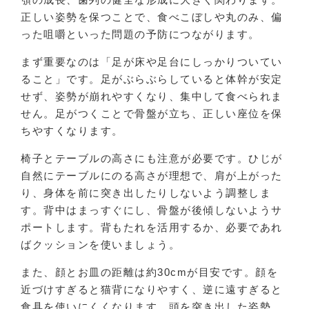
正しい姿勢を保つことで、食べこぼしや丸のみ、偏
った咀嚼といった問題の予防につながります。
まず重要なのは「足が床や足台にしっかりついてい
ること」です。足がぶらぶらしていると体幹が安定
せず、姿勢が崩れやすくなり、集中して食べられま
せん。足がつくことで骨盤が立ち、正しい座位を保
ちやすくなります。
椅子とテーブルの高さにも注意が必要です。ひじが
自然にテーブルにのる高さが理想で、肩が上がった
り、身体を前に突き出したりしないよう調整しま
す。背中はまっすぐにし、骨盤が後傾しないようサ
ポートします。背もたれを活用するか、必要であれ
ばクッションを使いましょう。
また、顔とお皿の距離は約30cmが目安です。顔を
近づけすぎると猫背になりやすく、逆に遠すぎると
食具を使いにくくなります。頭を突き出した姿勢