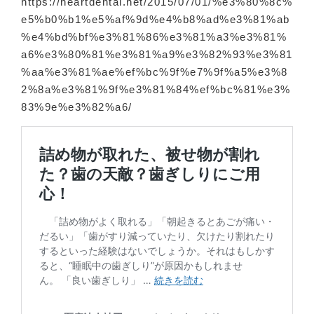
https://heartdental.net/2015/07/01/%e3%80%8c%
e5%b0%b1%e5%af%9d%e4%b8%ad%e3%81%ab
%e4%bd%bf%e3%81%86%e3%81%a3%e3%81%
a6%e3%80%81%e3%81%a9%e3%82%93%e3%81
%aa%e3%81%ae%ef%bc%9f%e7%9f%a5%e3%8
2%8a%e3%81%9f%e3%81%84%ef%bc%81%e3%
83%9e%e3%82%a6/