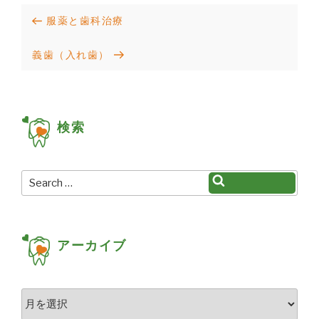
投
Previous
服薬と歯科治療
稿
Post
Next
義歯（入れ歯）
ナ
Post
ビ
ゲ
検索
ー
シ
ョ
Search
Search
for:
ン
アーカイブ
ア
ー