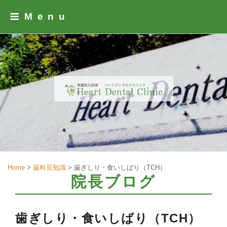
Skip
Menu
to
content
Home
>
歯科豆知識
>
歯ぎしり・食いしばり（TCH）
院長ブログ
歯ぎしり・食いしばり（TCH）