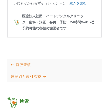
投
Previous
口腔習慣
稿
Post
Next
妊産婦と歯科治療
ナ
Post
ビ
ゲ
検索
ー