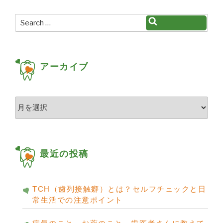
シ
ョ
Search
Search
for:
ン
アーカイブ
ア
ー
カ
イ
ブ
最近の投稿
TCH（歯列接触癖）とは？セルフチェックと日
常生活での注意ポイント