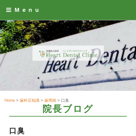
Skip
Menu
to
content
Home
>
歯科豆知識
>
歯周病
>
口臭
院長ブログ
口臭