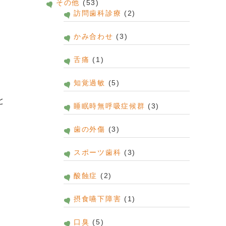
その他
(53)
訪問歯科診療
(2)
かみ合わせ
(3)
舌痛
(1)
知覚過敏
(5)
と
睡眠時無呼吸症候群
(3)
歯の外傷
(3)
スポーツ歯科
(3)
酸蝕症
(2)
摂食嚥下障害
(1)
口臭
(5)