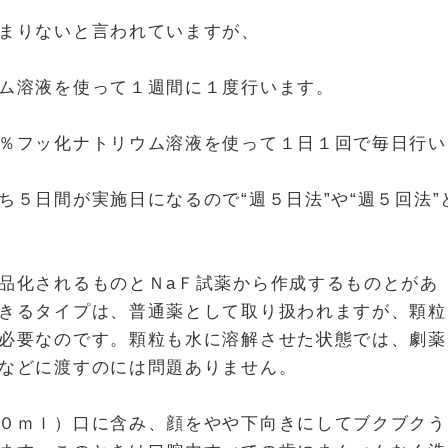
まりないと言われていますが、
ム溶液を使って１週間に１度行います。
％フッ化ナトリウム溶液を使って１日１回で毎日行い
５日間が実施日になるので“週５日法”や“週５回法”
品化されるものとＮaＦ試薬から作成するものとがあ
きるタイプは、普通薬として取り扱われますが、顆粒
必要なのです。顆粒も水に溶解させた状態では、劇薬
などに渡すのには問題ありません。
０ｍｌ）口に含み、顔をやや下向きにしてブクブクう