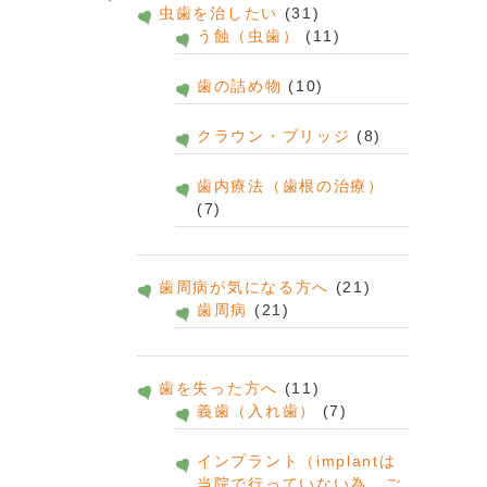
虫歯を治したい
(31)
う蝕（虫歯）
(11)
歯の詰め物
(10)
クラウン・ブリッジ
(8)
歯内療法（歯根の治療）
(7)
歯周病が気になる方へ
(21)
歯周病
(21)
歯を失った方へ
(11)
義歯（入れ歯）
(7)
インプラント（implantは
当院で行っていない為、ご