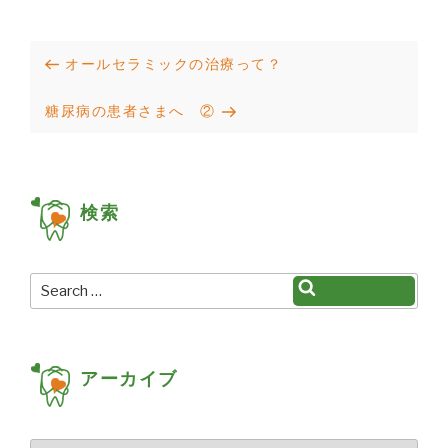
投
Previous
オールセラミックの治療って？
稿
Post
Next
糖尿病の患者さまへ ②
ナ
Post
ビ
ゲ
検索
ー
シ
ョ
Search
Search
for:
ン
アーカイブ