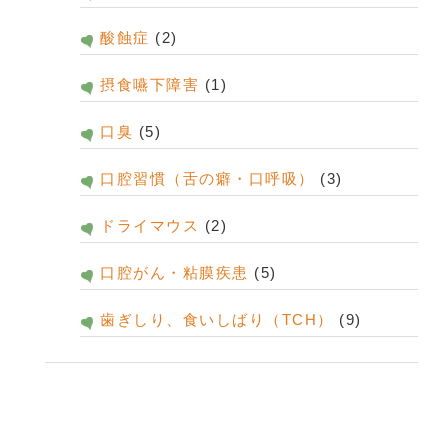
酸蝕症
(2)
摂食嚥下障害
(1)
口臭
(5)
口腔習慣（舌の癖・口呼吸）
(3)
ドライマウス
(2)
口腔がん・粘膜疾患
(5)
歯ぎしり、食いしばり（TCH）
(9)