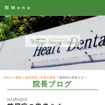
Skip
Menu
to
content
Home
>
概論
>
歯科疾患と全身の健康
>
糖尿病の患者さまへ
院長ブログ
POSTED
2014年6月2日
ON